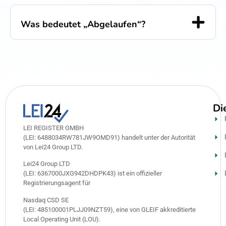
Was bedeutet „Abgelaufen“?
Di
LEI REGISTER GMBH
(LEI: 6488034RW781JW9OMD91) handelt unter der Autorität
von Lei24 Group LTD.
Lei24 Group LTD
(LEI: 6367000JXG942DHDPK43) ist ein offizieller
Registrierungsagent für
Nasdaq CSD SE
(LEI: 485100001PLJJ09NZT59), eine von GLEIF akkreditierte
Local Operating Unit (LOU).