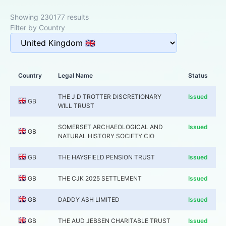
Showing 230177 results
Filter by Country
Country
Legal Name
Status
THE J D TROTTER DISCRETIONARY
Issued
GB
WILL TRUST
SOMERSET ARCHAEOLOGICAL AND
Issued
GB
NATURAL HISTORY SOCIETY CIO
GB
THE HAYSFIELD PENSION TRUST
Issued
GB
THE CJK 2025 SETTLEMENT
Issued
GB
DADDY ASH LIMITED
Issued
GB
THE AUD JEBSEN CHARITABLE TRUST
Issued