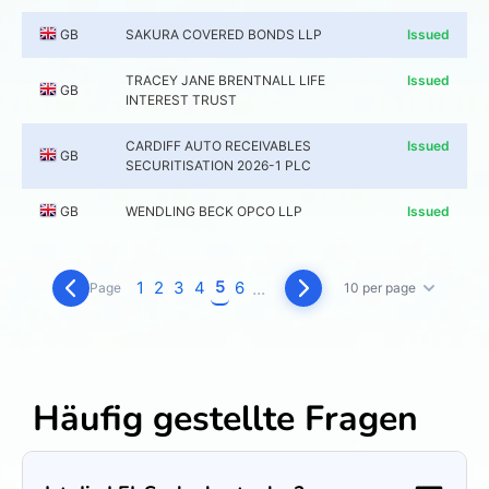
GB
SAKURA COVERED BONDS LLP
Issued
TRACEY JANE BRENTNALL LIFE
Issued
GB
INTEREST TRUST
CARDIFF AUTO RECEIVABLES
Issued
GB
SECURITISATION 2026-1 PLC
GB
WENDLING BECK OPCO LLP
Issued
5
1
2
3
4
6
...
Page
10 per page
Häufig gestellte Fragen