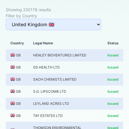
Showing 230178 results
Filter by Country
Country
Legal Name
Status
GB
HENLEY BIOVENTURES LIMITED
Issued
GB
GS HEALTH LTD
Issued
GB
SACH CHEMISTS LIMITED
Issued
GB
S.G. LIPSCOMB LTD
Issued
GB
LEYLAND ACRES LTD
Issued
GB
TAY ESTATES LTD
Issued
THOMSON ENVIRONMENTAL
Issued