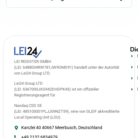
Di
LEI REGISTER GMBH
(LEI: 6488034RW781JW9OMD91) handelt unter der Autorität
von Lei24 Group LTD.
Lei24 Group LTD
(LEI: 6367000JXG942DHDPK43) ist ein offizieller
Registrierungsagent für
Nasdaq CSD SE
(LEI: 485100001PLJJ09NZT59), eine von GLEIF akkreditierte
Local Operating Unit (LOU).
Kanzlei 40 40667 Meerbusch, Deutschland
+49 2132 6834979