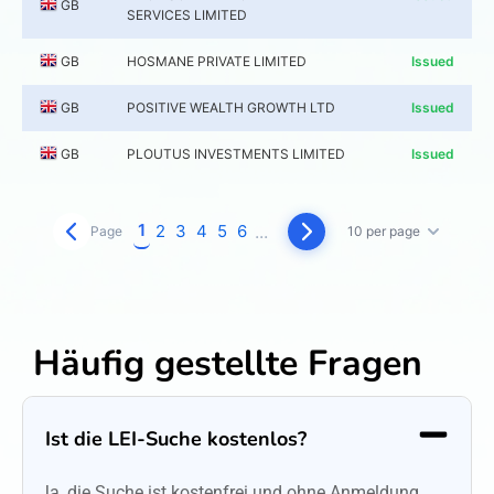
GB
SERVICES LIMITED
GB
HOSMANE PRIVATE LIMITED
Issued
GB
POSITIVE WEALTH GROWTH LTD
Issued
GB
PLOUTUS INVESTMENTS LIMITED
Issued
1
2
3
4
5
6
...
Page
10 per page
Häufig gestellte Fragen
Ist die LEI-Suche kostenlos?
Ja, die Suche ist kostenfrei und ohne Anmeldung