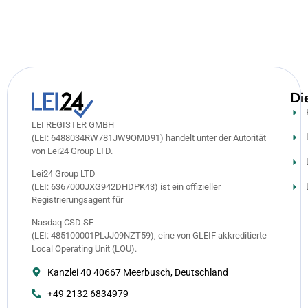
Di
LEI REGISTER GMBH
(LEI: 6488034RW781JW9OMD91) handelt unter der Autorität
von Lei24 Group LTD.
Lei24 Group LTD
(LEI: 6367000JXG942DHDPK43) ist ein offizieller
Registrierungsagent für
Nasdaq CSD SE
(LEI: 485100001PLJJ09NZT59), eine von GLEIF akkreditierte
Local Operating Unit (LOU).
Kanzlei 40 40667 Meerbusch, Deutschland
+49 2132 6834979