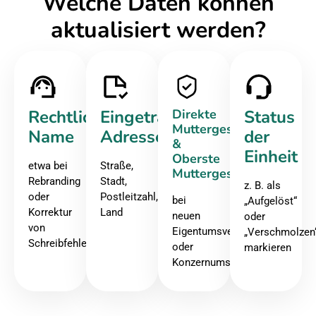
Welche Daten können
aktualisiert werden?
Rechtlicher
Eingetragene
Direkte
Status
Muttergesellschaft
Name
Adresse
der
&
Einheit
Oberste
etwa bei
Straße,
Muttergesellschaft
Rebranding
Stadt,
z. B. als
oder
Postleitzahl,
bei
„Aufgelöst“
Korrektur
Land
neuen
oder
von
Eigentumsverhältnissen
„Verschmolzen
Schreibfehlern
oder
markieren
Konzernumstrukturierungen