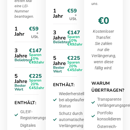
ersten Mal
uns.
eine LEI-
1
€59
Nummer
Jahr
+
beantragen.
€0
USt.
1
€59
3
€147
Kostenloser
Jahr
+
USt.
Jahre
Sparen
Transfer.
10%
Beliebtest
Sie zahlen
€49/Jahr
3
€147
nur die
Jahre
Sparen
Verlängerung,
5
€225
10%
Beliebtest
wenn diese
€49/Jahr
Jahre
Sparen
20%
Bester
fällig wird.
€45/Jahr
Wert
5
€225
Jahre
Sparen
WARUM
20%
ENTHÄLT:
Bester
€45/Jahr
Wert
ÜBERTRAGEN?
Wiederherstellung
Transparente
bei abgelaufenem
ENTHÄLT:
Verlängerungspre
Status
GLEIF-
Portfolio
Schutz durch
Registrierungsgebühr
konsolidieren
automatische
Digitales
Verlängerung
Österreich-