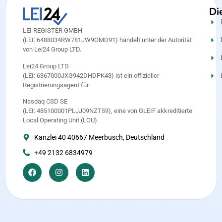
Di
LEI REGISTER GMBH
(LEI: 6488034RW781JW9OMD91) handelt unter der Autorität
von Lei24 Group LTD.
Lei24 Group LTD
(LEI: 6367000JXG942DHDPK43) ist ein offizieller
Registrierungsagent für
Nasdaq CSD SE
(LEI: 485100001PLJJ09NZT59), eine von GLEIF akkreditierte
Local Operating Unit (LOU).
Kanzlei 40 40667 Meerbusch, Deutschland
+49 2132 6834979