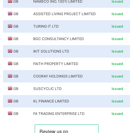
GB
NAMECO (NO. 1301) LIMITED
Issued
GB
ASSISTED LIVING PROJECT LIMITED
Issued
GB
TURING IT LTD
Issued
GB
BGC CONSULTANCY LIMITED
Issued
GB
IKIT SOLUTIONS LTD
Issued
GB
FAITH PROPERTY LIMITED
Issued
GB
COORAY HOLDINGS LIMITED
Issued
GB
SUSCYCLIC LTD
Issued
GB
KL FINANCE LIMITED
Issued
GB
FA TRADING ENTERPRISE LTD
Issued