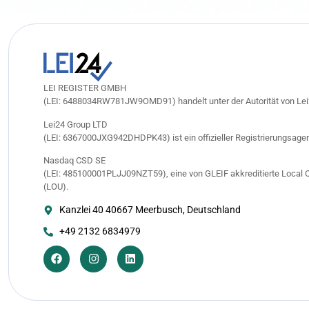
LEI REGISTER GMBH
(LEI: 6488034RW781JW9OMD91) handelt unter der Autorität von Lei
Lei24 Group LTD
(LEI: 6367000JXG942DHDPK43) ist ein offizieller Registrierungsagen
Nasdaq CSD SE
(LEI: 485100001PLJJ09NZT59), eine von GLEIF akkreditierte Local O
(LOU).
Kanzlei 40 40667 Meerbusch, Deutschland
+49 2132 6834979