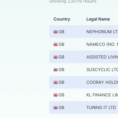
Showing 230119 results
Country
Legal Name
GB
NEPHORIUM LT
GB
NAMECO (NO. 1
GB
ASSISTED LIVI
GB
SUSCYCLIC LT
GB
COORAY HOLDI
GB
KL FINANCE LI
GB
TURING IT LTD