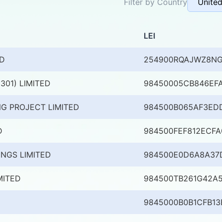
Filter by Country
LEI
D
254900RQAJWZ8N
301) LIMITED
98450005CB846EF
NG PROJECT LIMITED
984500B065AF3ED
D
984500FEF812ECFA
NGS LIMITED
984500E0D6A8A37
MITED
984500TB261G42A
9845000B0B1CFB13