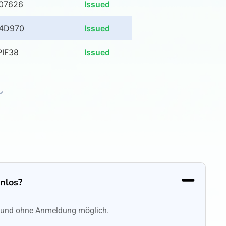
07626
Issued
4D970
Issued
IF38
Issued
enlos?
ei und ohne Anmeldung möglich.