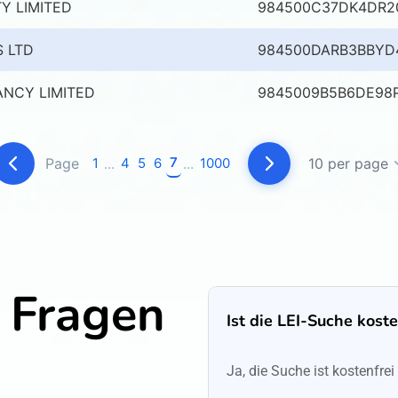
Y LIMITED
984500C37DK4DR2
S LTD
984500DARB3BBYD
NCY LIMITED
9845009B5B6DE98P
7
Page
1
...
4
5
6
...
1000
10 per page
e Fragen
Ist die LEI-Suche kost
Ja, die Suche ist kostenfr