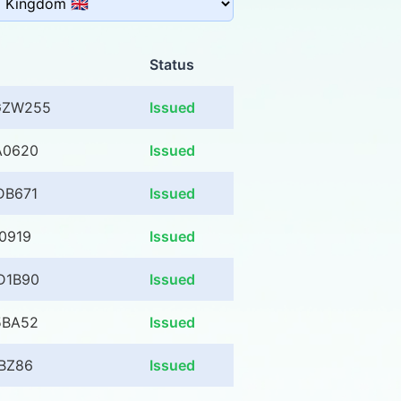
Status
GZW255
Issued
A0620
Issued
DB671
Issued
0919
Issued
D1B90
Issued
5BA52
Issued
BZ86
Issued