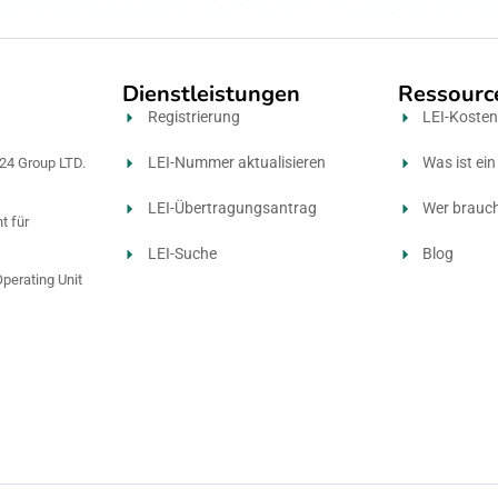
Dienstleistungen
Ressourc
Registrierung
LEI-Koste
LEI-Nummer aktualisieren
Was ist ein
24 Group LTD.
LEI-Übertragungsantrag
Wer brauc
t für
LEI-Suche
Blog
perating Unit