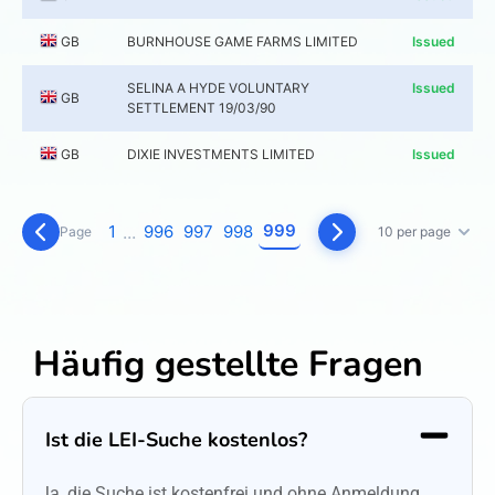
GB
BURNHOUSE GAME FARMS LIMITED
Issued
SELINA A HYDE VOLUNTARY
Issued
GB
SETTLEMENT 19/03/90
GB
DIXIE INVESTMENTS LIMITED
Issued
999
1
...
996
997
998
Page
10 per page
Häufig gestellte Fragen
Ist die LEI-Suche kostenlos?
Ja, die Suche ist kostenfrei und ohne Anmeldung