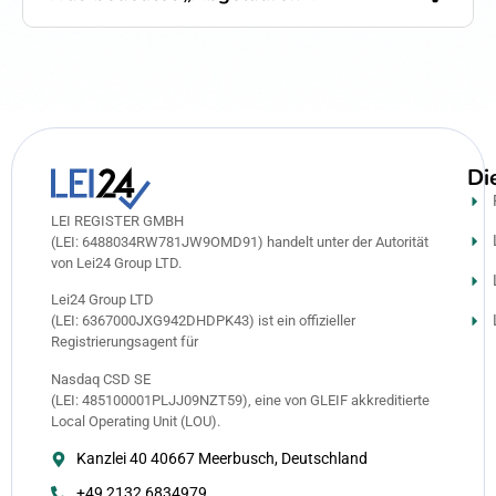
Di
LEI REGISTER GMBH
(LEI: 6488034RW781JW9OMD91) handelt unter der Autorität
von Lei24 Group LTD.
Lei24 Group LTD
(LEI: 6367000JXG942DHDPK43) ist ein offizieller
Registrierungsagent für
Nasdaq CSD SE
(LEI: 485100001PLJJ09NZT59), eine von GLEIF akkreditierte
Local Operating Unit (LOU).
Kanzlei 40 40667 Meerbusch, Deutschland
+49 2132 6834979