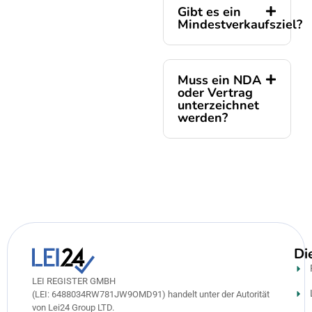
Gibt es ein
Mindestverkaufsziel?
Muss ein NDA
oder Vertrag
unterzeichnet
werden?
Di
LEI REGISTER GMBH
(LEI: 6488034RW781JW9OMD91) handelt unter der Autorität
von Lei24 Group LTD.